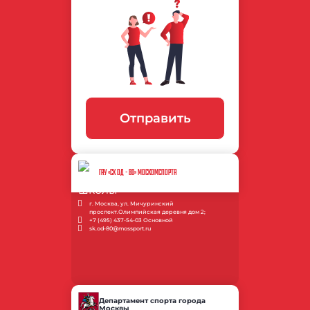
Отправить
ГАУ «СК ОД - 80» МОСКОМСПОРТА
г. Москва, ул. Мичуринский
проспект.Олимпийская деревня дом 2;
+7 (495) 437-54-03 Основной
sk.od-80@mossport.ru
Департамент спорта города
Москвы