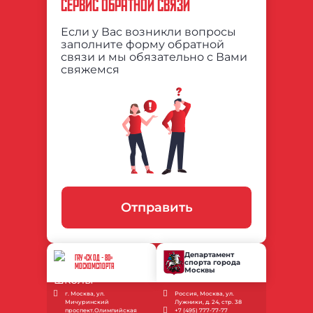
СЕРВИС ОБРАТНОЙ СВЯЗИ
Если у Вас возникли вопросы
заполните форму обратной
связи и мы обязательно с Вами
свяжемся
Отправить
Департамент
ГАУ «СК ОД - 80»
спорта города
МОСКОМСПОРТА
Москвы
г. Москва, ул.
Россия, Москва, ул.
Мичуринский
Лужники, д. 24, стр. 38
проспект.Олимпийская
+7 (495) 777-77-77