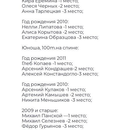
Кира Еремина -1 место;
Олеся Черных -2 место;
Анна Тарлецкая -3 место;
Год рождения 2010:
Нелли Липатова -1 место;
Алиса Корытова -2 место;
Екатерина Образцова -3 место;
Юноша, 100m.на спине:
Год рождения 2011
Глеб Копаев -1 место;
Арсений Кондрашев-2 место;
Алексей Констандогло-3 место;
Год рождения 2010:
Арсений Кулаков -1 место;
Артемий Камышев -2 место;
Никита Меньшиков -3 место;
2009 и старше:
Михаил Панской —1 место;
Михаил Селезнев -2 место;
Фёдор Гурьянов -3 место;