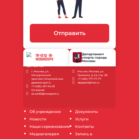
Отправить
Департамент
ГАУ «СК ОД - 80»
спорта города
МОСКОМСПОРТА
Москвы
г. Москва, ул.
Россия, Москва, ул.
Мичуринский
Лужники, д. 24, стр. 38
проспект.Олимпийская
+7 (495) 777-77-77
деревня дом 2;
depsport@mos.ru
+7 (495) 437-54-03
Основной
sk.od-80@mossport.ru
Об учреждении
Документы
Новости
Услуги
Наши соревнования
Контакты
Медиагалерея
Запись в