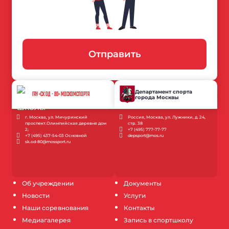
Отправить
Департамент спорта
ГАУ «СК ОД - 80» МОСКОМСПОРТА
города Москвы
г. Москва, ул. Мичуринский
Россия, Москва, ул. Лужники, д. 24,
проспект.Олимпийская деревня дом
стр. 38
2;
+7 (495) 777-77-77
+7 (495) 437-54-03 Основной
depsport@mos.ru
sk.od-80@mossport.ru
Об учреждении
Документы
Новости
Услуги
Наши соревнования
Контакты
Медиагалерея
Запись в спортшколу