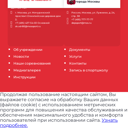
ГАУ «СК ОД - 80» МОСКОМСПОРТА
города Москвы
г. Москва, ул. Мичуринский
Россия, Москва, ул. Лужники, д. 24,
проспект.Олимпийская деревня дом
стр. 38
2;
+7 (495) 777-77-77
+7 (495) 437-54-03 Основной
depsport@mos.ru
sk.od-80@mossport.ru
Об учреждении
Документы
Новости
Услуги
Наши соревнования
Контакты
Медиагалерея
Запись в спортшколу
Инструкции
Продолжая пользование настоящим сайтом, Вы
выражаете согласие на обработку Ваших данных
(файлов cookie) с использованием метрических
программ для повышения качества обслуживания и
обеспечения максимального удобства и комфорта
пользователей при использовании сайта.
Узнать
подробнее.