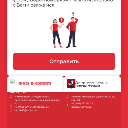
с Вами свяжемся
Отправить
Департамент спорта
ГАУ «СК ОД - 80» МОСКОМСПОРТА
города Москвы
г. Москва, ул. Мичуринский
Россия, Москва, ул. Лужники, д. 24,
проспект.Олимпийская деревня дом
стр. 38
2;
+7 (495) 777-77-77
+7 (495) 437-54-03 Основной
depsport@mos.ru
sk.od-80@mossport.ru