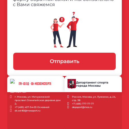
с Вами свяжемся
Отправить
Департамент спорта
ГАУ «СК ОД - 80» МОСКОМСПОРТА
города Москвы
г. Москва, ул. Мичуринский
Россия, Москва, ул. Лужники, д. 24,
проспект.Олимпийская деревня дом
стр. 38
2;
+7 (495) 777-77-77
+7 (495) 437-54-03 Основной
depsport@mos.ru
sk.od-80@mossport.ru